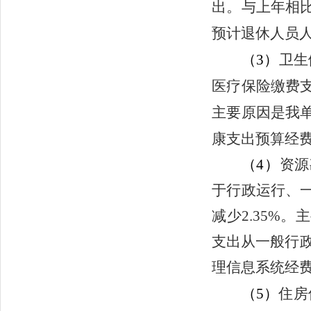
出。与上年相比增
预计退休人员
（3）
卫生
医疗保险缴费支出
主要原因是我
康支出预算经
（4）
资源
于行政运行、一
减少2.35%
支出从一般行
理信息系统经
（5）
住房