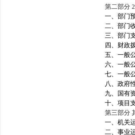
第二部分 
一、部门
二、
部门
三、
部门
四
、财政
五
、一般
六
、一般
七
、一般
八
、政府
九
、国有
十、项目
第三部分 
一、机关
二、事业