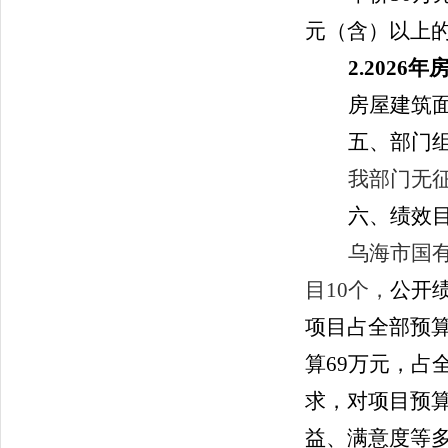
元（含）以上
2.
2026
年
房屋建筑
五、部门
我部门无
六、绩效
乌海市国
目
10
个，
公开
项目占全部预算
算
69
万元，占全
求，对项目预
益、满意度等