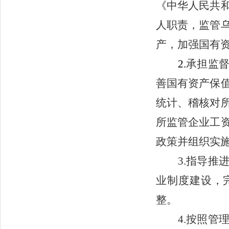
《中华人民共
人职责，监管
产，加强国有
2.
承担监
善国有资产保
统计、稽核对
所监管企业工
政策并组织实
3
.指导推
业制度建设，
整。
4
.按照管