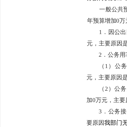
一般公共
年预
算增加
0
万
1．因公
元，主要原因
2．公务
（1）公
元，主要原因
（2）公
加
0
万元，主要
3．公务
要原因
我部门