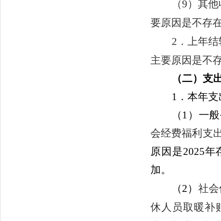
（9）
其他
要原因是不存
2．
上年结
主要原因是不
（二）支
1．本年支
（1）一
会经费福利支
原因是
2025年
加
。
（2）
社会
休人员取暖补