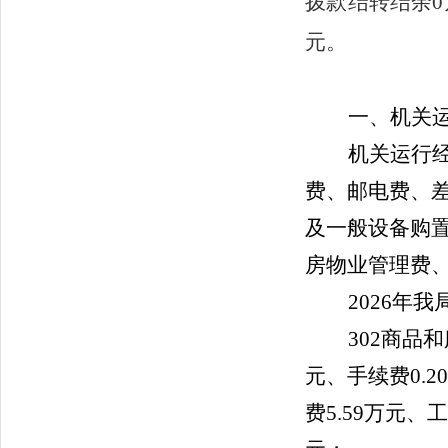
拨款结转结余
0
元。
一、机关
机关运行
费、邮电费、
及一般设备购
房物业管理费
2026
年
我
302商品
元、手续费
0.2
费
5.59
万元、