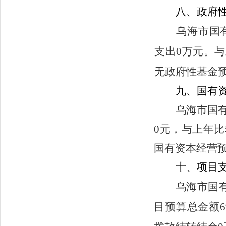
八、
政府
乌海市国
支出0万元。
无政府性基金
九、国有
乌海市国
0
元，与上年比
国有资本经营
十、项目
乌海市国
目预算总金额
6