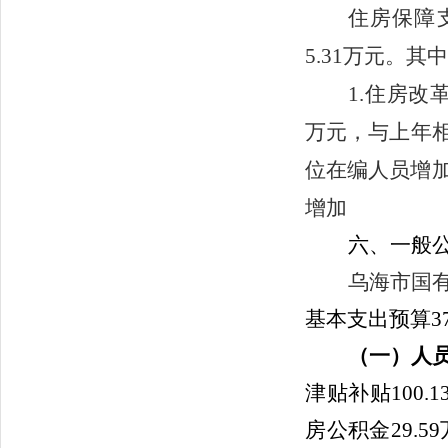
住房保障支
5.31万元。其
1.住房改
万元，与上年相比
位在编人员增
增加
六
、一般
乌海市国
基本支出预算
3
（一）人
津贴补贴
100.1
房公积金
29.59