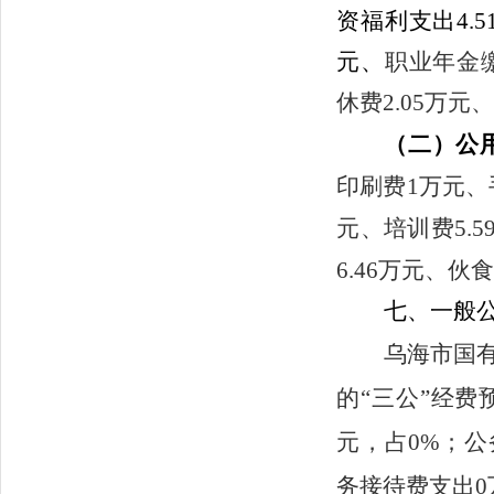
资福利支出
4.5
元、
职业年金缴
休费2.05万元
（二）公
印刷费1万元、手
元、培训费5.
6.46万元、伙
七、
一般
乌海市国
的“三公”经费
元，占
0
%
；公
务接待费支出
0