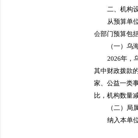
二、机构
从预算单
会
部门预算包
（一）乌
2026
年
，
其中财政拨款
家、公益一类
比，机构数量
（二）局
纳入本单