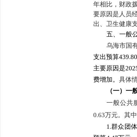
年相比，财政拨款
要原因是人员
出、卫生健康
五
、一般
乌海市国
支出预算
439.8
主要原因是
20
费增加
。
具体
（一）一
一般公共
0.63
万元。其
1.
群众团