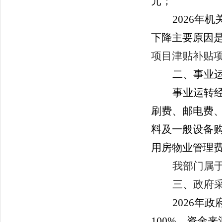
元；
2026
年
机
下降主要原因
项目津贴补贴
二、事业
事业运转
刷费、邮电费
料及一般设备
用房物业管理
我部门属
三、
政府
2026
年
政
100
%
。
资金来