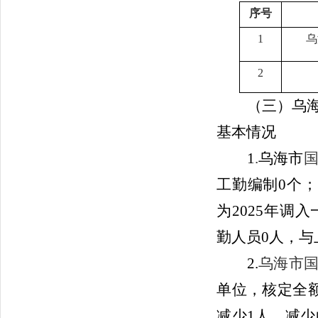
序号
1
乌
2
（三）乌
基本情况
1
.
乌海市
工勤编制
0
个；
为
2025年
勤人员
0
人，
与
2.
乌海市
单位，核定全
减少
1
人，减少