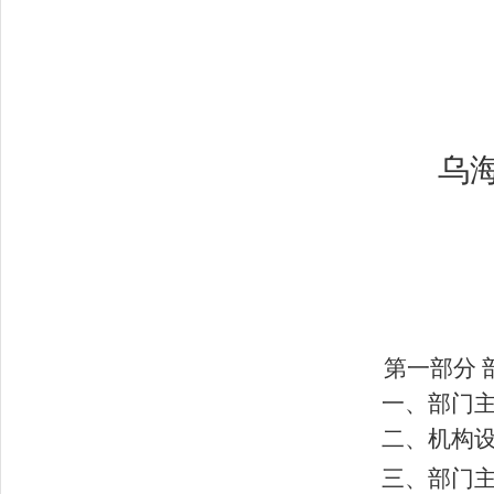
乌
第一部分 
一、部门
二、机构
三、部门