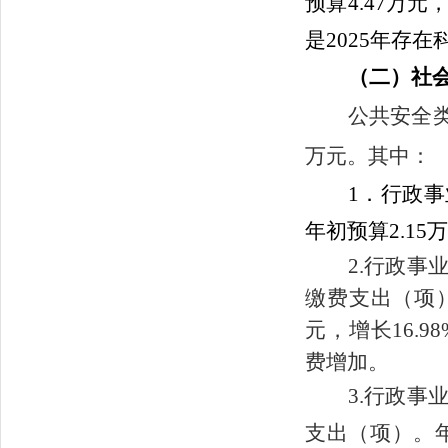
预算
4.47
万元
是
2025年
存在
（二）社
公共安全
万元。其中：
1．
行政事
年初预算
2.15
2.行政事
缴费
支出（项）
元，增长16.98
费增加。
3.行政
支出（项）。年