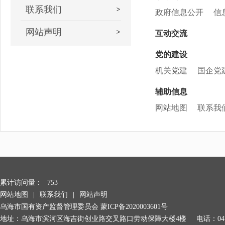
联系我们
政府信息公开
信
网站声明
互动交流
党的建设
机关党建
国企党
辅助信息
网站地图
联系我
累计访问量：
753
网站地图
|
联系我们
|
网站声明
乌海市国有资产监督管理委员会
蒙ICP备2020003601号
地址：乌海市滨河区海吉街创业路交叉路口劳动保障大楼4楼
电话：047