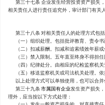
第三十
七
条
企业发生经营投资资产损失
相关责任人进行责任追究外，审计部门有关
第
三
十
八
条
对相关责任人
的
处理方式
包括
（一）组织处理。包括批评教育、责令书
（二）扣减薪酬。扣减和追索绩效年薪或
（三）禁入限制。五年直至终身不得担任
（四）纪律处分。由相应的纪检监察机关
（五）移送监察机关或司法机关处理。依
以上处理方式可以单独使用，也可以合并
第
三十九
条
市属国有企业
发生资产损失，
理外，应当按以下方式处理：
（一）发生一般资产损失的，对直接责任