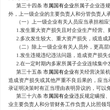
第
三十
四
条
市属国有企业
所属子企业违
外，上一级企业的主要负责人和分管负责人
（
一
）
上一级企业有关人员应当承担相应
1.
发生重大资产损失且对企业生产经营、
2.
多次发生较大、重大资产损失，或造成
（
二
）
除上一级企业有关人员外，更高层
1.
发生违规违纪违法问题，造成资产损失
2.
在一定时期内多家所属子企业连续集中
第三十
五
条
市属国有企业
有关经营决策
造成资产损失或其他严重不良后果的，应当
录证明决策时有正当理由表明异议的，可以
第三十
六
条
市属国有企业
违反规定瞒报
业主要负责人和分管财务工作负责人比照领