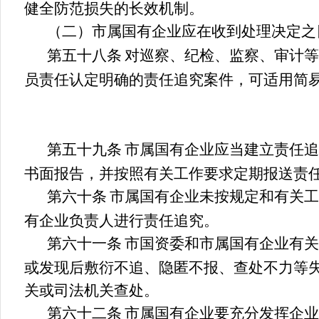
健全防范损失的长效机制。
（二）市属国有企业应在收到处理决定之
第五十
八
条
对巡
察
、纪检、监察、审计等
员责任认定明确的责任追究案件，可适用简
第
五十九
条
市属国有企业应当建立责任追
书面报告，并按照有关工作要求定期报送责
第六十条
市属国有企业未按规定和有关工
有企业负责人进行责任追究。
第六十
一
条
市国资委和市属国有企业有关
或发现后敷衍不追、隐匿不报、查处不力等
关或司法机关查处。
第六十
二
条
市属国有企业要充分发挥
企业