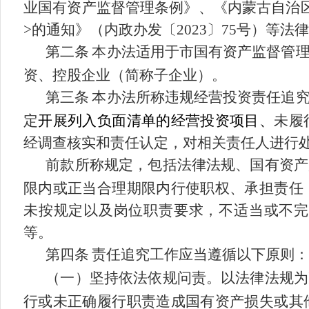
业国有资产监督管理条例》、《内蒙古自治
>
的通知
》（内政办发〔
20
23
〕
75
号
）等法律
第二条
本办法适用于市国有资产监督管
资、控股
企业
（简称子企业）。
第三条
本办法所称违规经营投资责任追
定
开展列入负面清单的经营投资项目、
未履
经调查核实和责任认定，对相关责任人进行
前款所称规定，包括法律法规、国有资产
限内或正当合理期限内行使职权、承担责任
未按规定以及岗位职责要求，不适当或不完
等。
第四条
责任追究工作应当遵循以下原则：
（一）坚持依法依规问责。以法律法规为
行或未正确履行职责造成国有资产损失或其