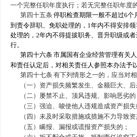
一个完整任职年度执行；若无完整任职年度
第四十
五
条
停
职检查期限一般不超过
6
个
到责令辞职、免职处理的，
1
年内不得安排领
处理的，
2
年内不得提拔职务、晋升职级或者
行。
第四十
六
条
市属国有企业经营管理有关人
和责任认定后，对相关责任人参照本办法予
第四十
七
条
有下列情形之一的，应当对相
（一）资产损失频繁发生、金额巨大、后
（二）屡禁不止、顶风违规、影响恶劣的
（三）强迫、唆使他人违规造成资产损失
（四）未及时采取措施或措施不力导致资
（五）瞒报、漏报或谎报资产损失的；