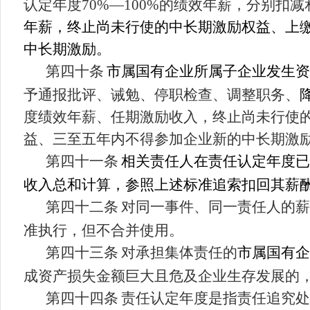
认定年度
70%
—
100%
的绩效年薪，分别扣减
年薪，终止尚未行使的中长期激励权益、上
中长期激励。
第四十条
市属国有企业所属子企业发生资
予通报批评、诫勉、停职
检查
、
调整职务
、
度绩效年薪、任期激励收入，终止尚未行使
益、三至五年内不得参加企业新的中长期激
第四十
一
条
相关责任人在责任认定年度已
收入总和计算，参照上述标准追索扣回其薪
第四十
二
条
对同一事件、同一责任人的薪
准执行，但不合并使用。
第四十
三
条
对承担集体责任的
市属国有企
成资产损失金额巨大且危及企业生存发展的
第四十
四
条
责任认定年度是指责任追究处