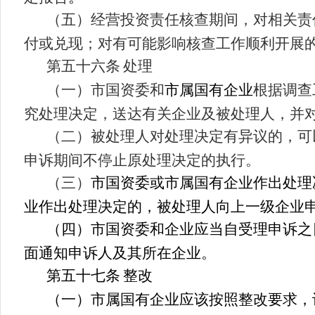
（五）经营投资责任
核
查期间，对相关责
付或兑现；对有可能影响
核
查工作顺利开展
第五十
六
条
处理
（一）市国资委和
市属国有企业
根据调查
究处理决定，送达有关企业及被处理人，并
（二）被处理人对处理决定有异议的，可
申诉期间不停止原处理决定的执行。
（三）
市国资委或市属国有企业作出处理
业作出处理决定的，被处理人向上一级企业
（四）市国资委和企业应当自受理申诉之
面通知申诉人及其所在企业。
第五十
七
条
整改
（一）市属国有企业应该按照整改要求，