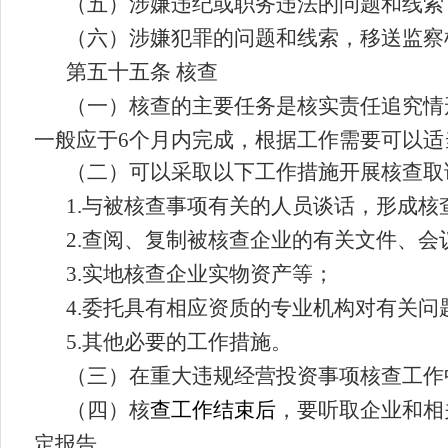
（
五
）
涉嫌违纪或职务违法的问题和线索
（
六
）
涉嫌犯罪的问题和线索，移送监察
第五十
五
条
核
查
（一）
核
查的主要任务是核实
责任追究情
一般应于
6
个月内完成，根据工作需要可以适
（二）可以采取以下工作措施开展
核查
取
1.
与
被
核
查事项有关的人员谈话，形成
核
2.
查阅、复制被
核
查企业的有关文件、会
3.
实地核查企业实物资产等；
4.
委托具有相应资质的专业机构对有关问
5.
其他必要的工作措施。
（三）在重大违规经营投资事项
核
查工作
（四）
核
查工作结束后
，要听取企业和相
定报告
。