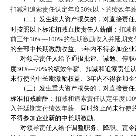
扣减和追索责任认定年度
50%
以下
的绩效年
（二）发生较大资产损失的，对直接责任
时按照以下标准扣减直接责任人薪酬：
扣减
前三年
50%
—
100
%
的任期激励收入并延期支
的全部中长期激励收益、
5
年内不得参加企业
对领导责任人给予通报批评、诫勉、停职
度
30%
—
70%
的绩效年薪、扣减和追索责任
未行使的中长期激励权益、
3
年内不得参加企
（三）发生重大资产损失的，对直接责任
标准扣减薪酬：
扣减和追索责任认定年度
10
入并延期支付绩效年薪。
同时终止尚未行使
不得参加企业新的中长期激励。
对领导责任人给予调
整职务
、
降职、
责令