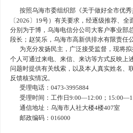
按照乌海市委组织部《关于做好全市优秀
〔
2026
〕
19
号）有关要求，经逐级推荐、全
分别为于博，
乌海电信分公司大客户事业部
段长
；赵笑乐，
乌海市高新供排水有限责任
为充分发扬民主，广泛接受监督，现将拟
个人可通过来电、来信、来访等方式反映上
问题时提供有关线索，以及本人真实姓名、
反馈核实情况。
受理电话：
0473-
3995884
受理时间：工作日
9:00—12:00
；
15:00—1
通信地址：乌海市
人社大楼
4
楼
407
室
邮政编码：
016000