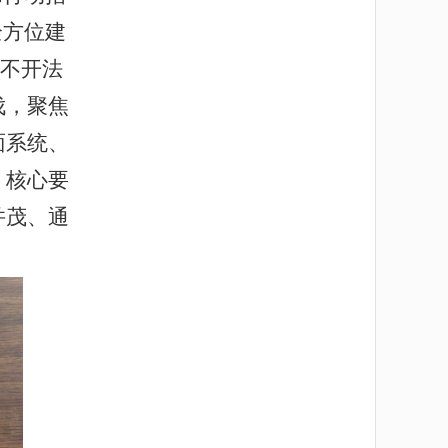
全方位建
离不开法
伐，聚焦
面系统、
、核心要
并茂、通