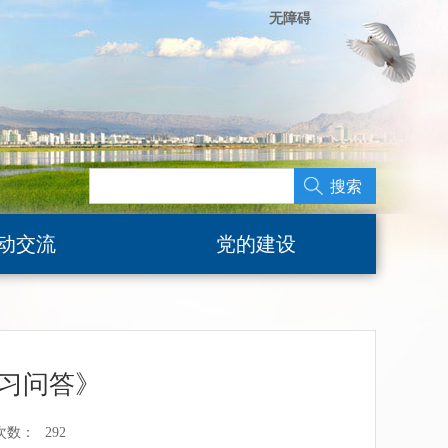
无障碍
搜索
动交流
党的建设
习问答》
次数：
292