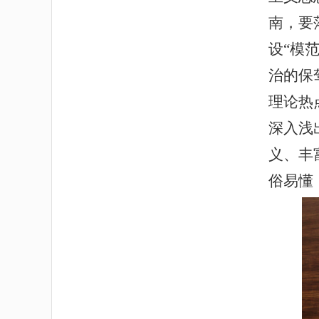
南，要
设“模
治的保
理论热
深入浅
义、丰
俗易懂