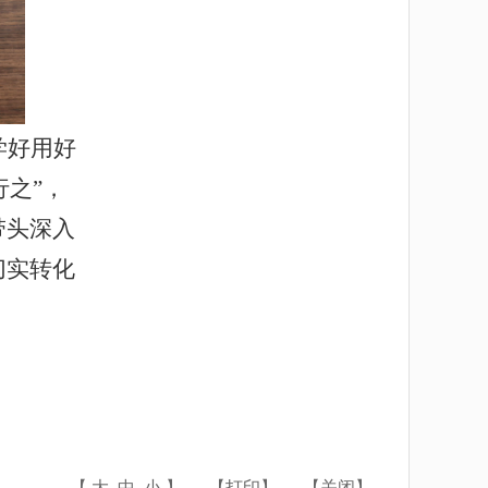
学好用好
行之”，
带头深入
切实转化
【
大
中
小
】
【
打印
】
【
关闭
】