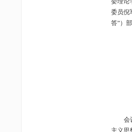
委理论
委员倪
答”）
会
主义思