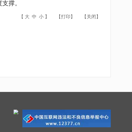
度支撑。
【
大
中
小
】
【
打印
】
【
关闭
】